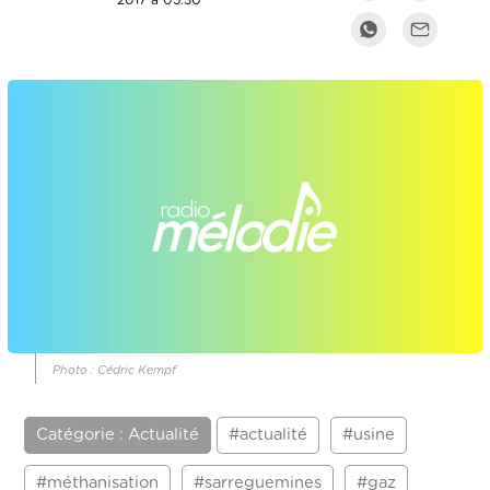
2017 à 05:30
Photo : Cédric Kempf
Catégorie : Actualité
#actualité
#usine
#méthanisation
#sarreguemines
#gaz