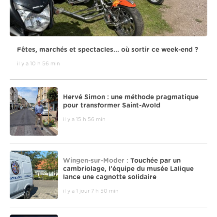
Fêtes, marchés et spectacles... où sortir ce week-end ?
il y a 10 h 56 min
Hervé Simon : une méthode pragmatique
pour transformer Saint-Avold
il y a 15 h 56 min
Wingen-sur-Moder :
Touchée par un
cambriolage, l’équipe du musée Lalique
lance une cagnotte solidaire
il y a 1 jour 7 h 50 min