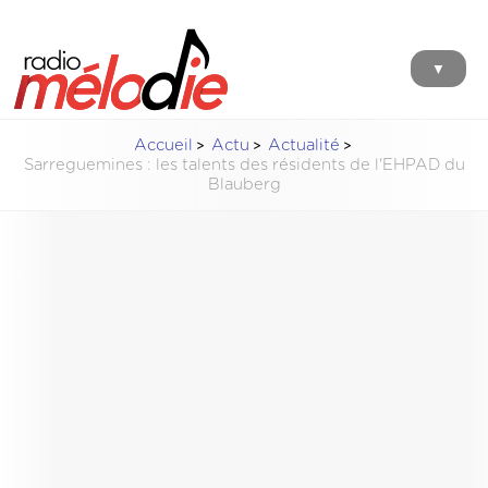
▼
Accueil
Actu
Actualité
Sarreguemines : les talents des résidents de l'EHPAD du
Blauberg