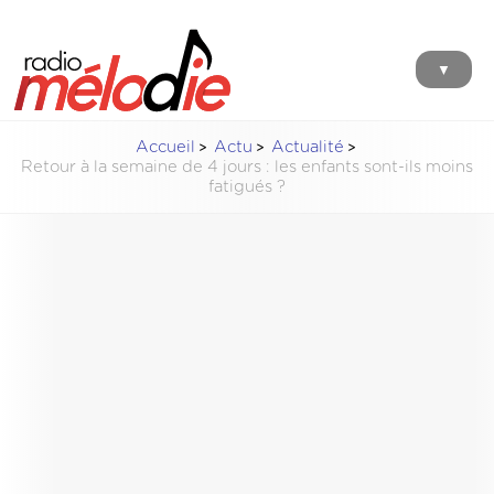
▼
Accueil
Actu
Actualité
Retour à la semaine de 4 jours : les enfants sont-ils moins
fatigués ?