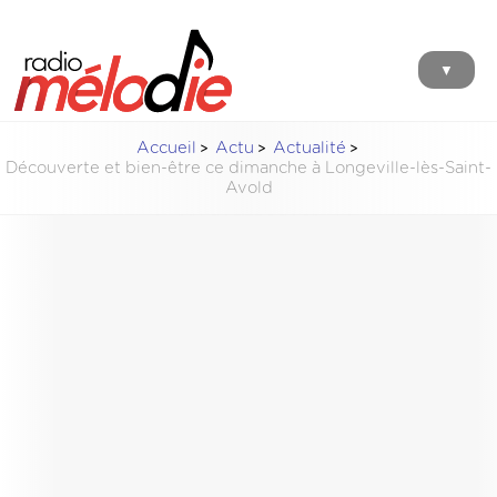
▼
Accueil
Actu
Actualité
Découverte et bien-être ce dimanche à Longeville-lès-Saint-
Avold