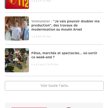
il y a 2 h 32 min
Volmunster :
"Je vais pouvoir doubler ma
production", des travaux de
modernisation au moulin Arnet
il y a 8 h 41 min
Fêtes, marchés et spectacles... où sortir
ce week-end ?
il y a 1 jour 3 h 41 min
Voir toute l'actu