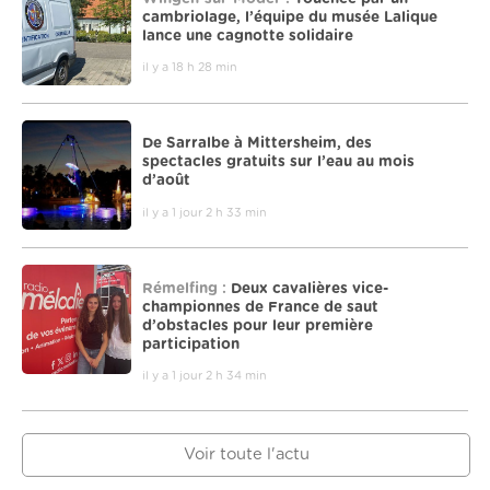
cambriolage, l’équipe du musée Lalique
lance une cagnotte solidaire
il y a 18 h 28 min
De Sarralbe à Mittersheim, des
spectacles gratuits sur l’eau au mois
d’août
il y a 1 jour 2 h 33 min
Rémelfing :
Deux cavalières vice-
championnes de France de saut
d’obstacles pour leur première
participation
il y a 1 jour 2 h 34 min
Voir toute l'actu