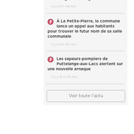
il y a 9 h 44 min
À La Petite-Pierre, la commune
lance un appel aux habitants
pour trouver le futur nom de sa salle
communale
il y a 9 h 45 min
Les sapeurs-pompiers de
Puttelange-aux-Lacs alertent sur
une nouvelle arnaque
il y a 16 h 59 min
Voir toute l'actu