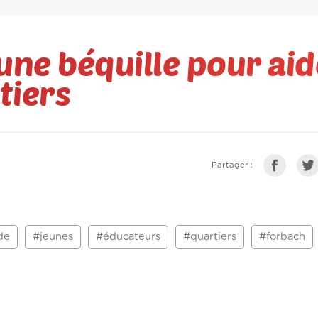
une béquille pour aid
tiers
Partager :
de
#jeunes
#éducateurs
#quartiers
#forbach