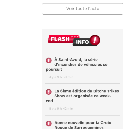
Voir toute l'actu
À Saint-Avold, la série
d'incendies de véhicules se
poursuit
il y a 9 h 38 min
La 6ème édition du Bitche Trikes
Show est organisée ce week-
end
il y a 9 h 42 min
Bonne nouvelle pour la Croix-
Rouge de Sarreguemines