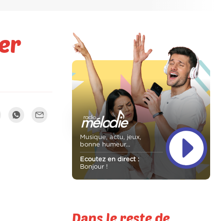
er
Musique, actu, jeux,
bonne humeur...
Ecoutez en direct :
Bonjour !
Dans le reste de