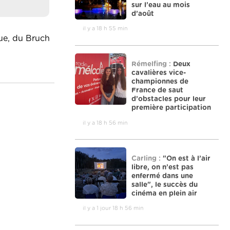
sur l’eau au mois
d’août
il y a 18 h 55 min
vue, du Bruch
Rémelfing :
Deux
cavalières vice-
championnes de
France de saut
d’obstacles pour leur
première participation
il y a 18 h 56 min
Carling :
"On est à l’air
libre, on n’est pas
enfermé dans une
salle", le succès du
cinéma en plein air
il y a 1 jour 18 h 56 min