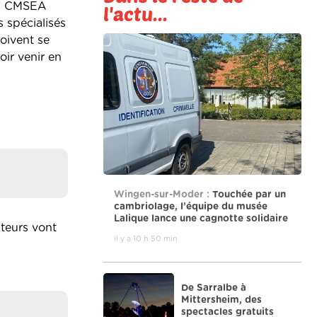
 du CMSEA
l'actu...
 spécialisés
doivent se
oir venir en
Wingen-sur-Moder :
Touchée par un
cambriolage, l’équipe du musée
Lalique lance une cagnotte solidaire
ateurs vont
il y a 10 h 50 min
De Sarralbe à
Mittersheim, des
spectacles gratuits