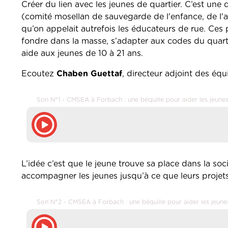
Créer du lien avec les jeunes de quartier. C’est une
(comité mosellan de sauvegarde de l'enfance, de l'ad
qu’on appelait autrefois les éducateurs de rue. Ces pr
fondre dans la masse, s’adapter aux codes du quarti
aide aux jeunes de 10 à 21 ans.
Ecoutez
Chaben Guettaf
, directeur adjoint des éq
Son N°1 - CMSEA à Forbach : une béquille pour aider les jeunes
L’idée c’est que le jeune trouve sa place dans la soc
accompagner les jeunes jusqu’à ce que leurs projets so
Son N°2 - CMSEA à Forbach : une béquille pour aider les jeune