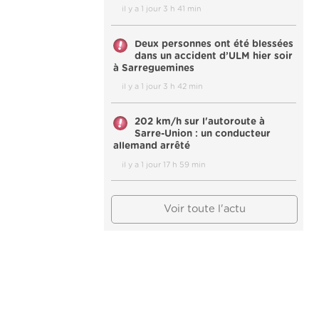
il y a 1 jour 3 h 41 min
Deux personnes ont été blessées
dans un accident d’ULM hier soir
à Sarreguemines
il y a 1 jour 3 h 42 min
202 km/h sur l'autoroute à
Sarre-Union : un conducteur
allemand arrêté
il y a 1 jour 17 h 59 min
Voir toute l'actu