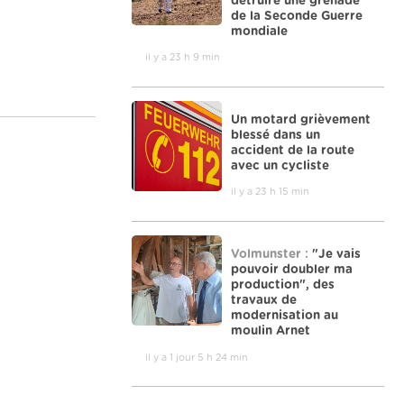
détruire une grenade
de la Seconde Guerre
mondiale
il y a 23 h 9 min
Un motard grièvement
blessé dans un
accident de la route
avec un cycliste
il y a 23 h 15 min
Volmunster :
"Je vais
pouvoir doubler ma
production", des
travaux de
modernisation au
moulin Arnet
il y a 1 jour 5 h 24 min