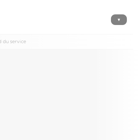
▼
d du service