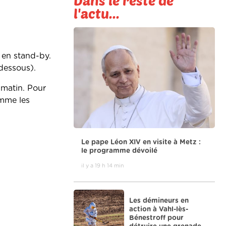
Dans le reste de
l'actu...
 en stand-by.
-dessous).
 matin. Pour
omme les
Le pape Léon XIV en visite à Metz :
le programme dévoilé
il y a 19 h 14 min
Les démineurs en
action à Vahl-lès-
Bénestroff pour