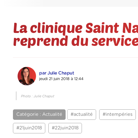
La clinique Saint N
reprend du servic
par Julie Chaput
jeudi 21 juin 2018 à 12:44
Photo : Julie Chaput
Catégorie : Actualité
#actualité
#intempéries
#21juin2018
#22juin2018