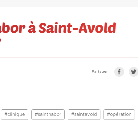
abor à Saint-Avold
e
Partager :
#clinique
#saintnabor
#saintavold
#opération