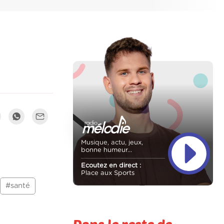
Musique, actu, jeux,
bonne humeur...
Ecoutez en direct :
Place aux Sports
#santé