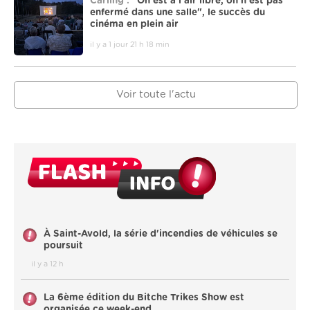
Carling :
"On est à l’air libre, on n’est pas
enfermé dans une salle", le succès du
cinéma en plein air
il y a 1 jour 21 h 18 min
Voir toute l'actu
À Saint-Avold, la série d'incendies de véhicules se
poursuit
il y a 12 h
La 6ème édition du Bitche Trikes Show est
organisée ce week-end