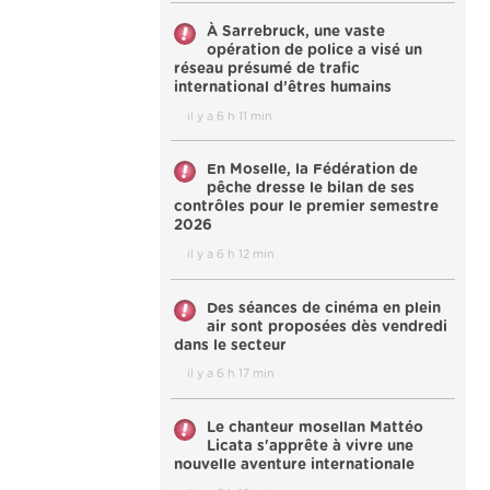
À Sarrebruck, une vaste
opération de police a visé un
réseau présumé de trafic
international d’êtres humains
il y a 6 h 11 min
En Moselle, la Fédération de
pêche dresse le bilan de ses
contrôles pour le premier semestre
2026
il y a 6 h 12 min
Des séances de cinéma en plein
air sont proposées dès vendredi
dans le secteur
il y a 6 h 17 min
Le chanteur mosellan Mattéo
Licata s'apprête à vivre une
nouvelle aventure internationale