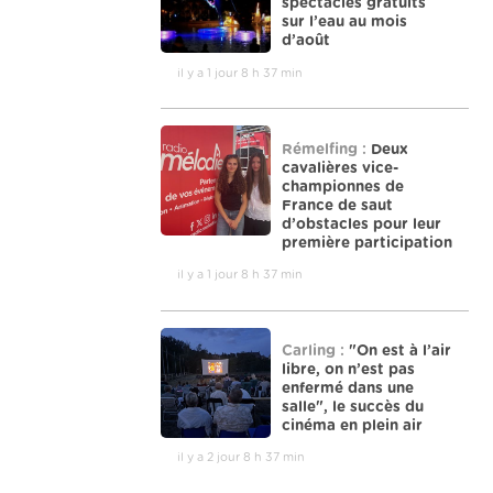
spectacles gratuits
sur l’eau au mois
d’août
il y a 1 jour 8 h 37 min
Rémelfing :
Deux
cavalières vice-
championnes de
France de saut
d’obstacles pour leur
première participation
il y a 1 jour 8 h 37 min
Carling :
"On est à l’air
libre, on n’est pas
enfermé dans une
salle", le succès du
cinéma en plein air
il y a 2 jour 8 h 37 min