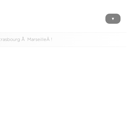
▼
rasbourg Ã MarseilleÂ !