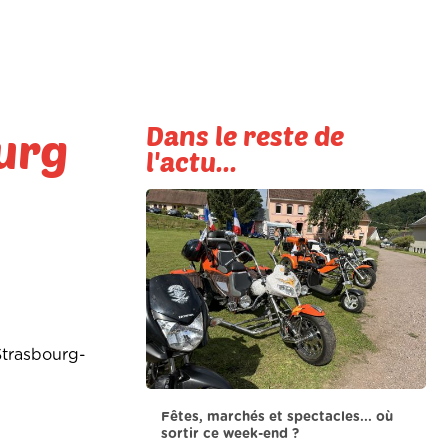
Dans le reste de
urg
l'actu...
 Strasbourg-
Fêtes, marchés et spectacles... où
sortir ce week-end ?