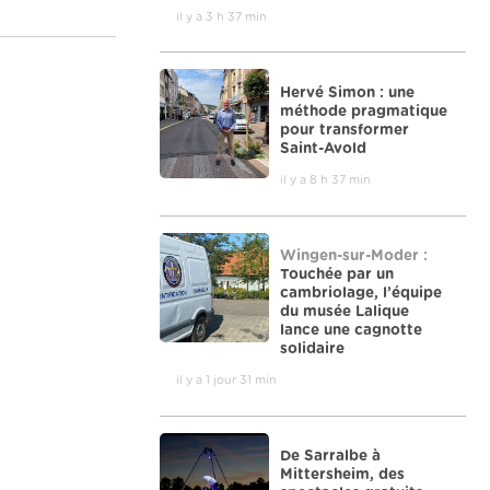
il y a 3 h 37 min
Hervé Simon : une
méthode pragmatique
pour transformer
Saint-Avold
il y a 8 h 37 min
Wingen-sur-Moder :
Touchée par un
cambriolage, l’équipe
du musée Lalique
lance une cagnotte
solidaire
il y a 1 jour 31 min
De Sarralbe à
Mittersheim, des