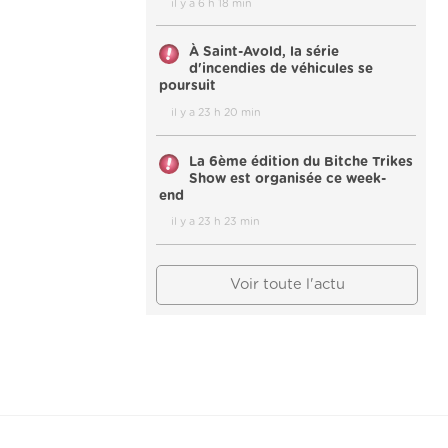
il y a 6 h 18 min
À Saint-Avold, la série
d'incendies de véhicules se
poursuit
il y a 23 h 20 min
La 6ème édition du Bitche Trikes
Show est organisée ce week-
end
il y a 23 h 23 min
Voir toute l'actu