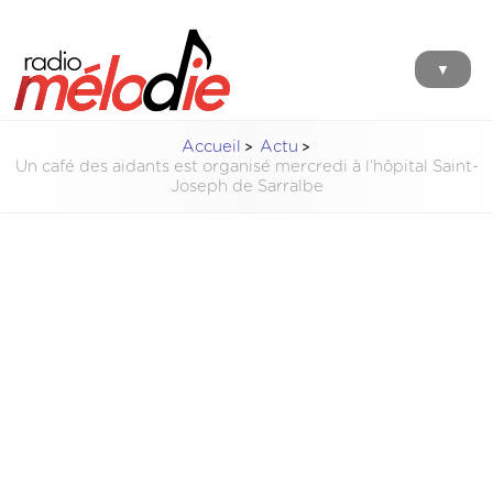
▼
Accueil
Actu
Un café des aidants est organisé mercredi à l’hôpital Saint-
Joseph de Sarralbe