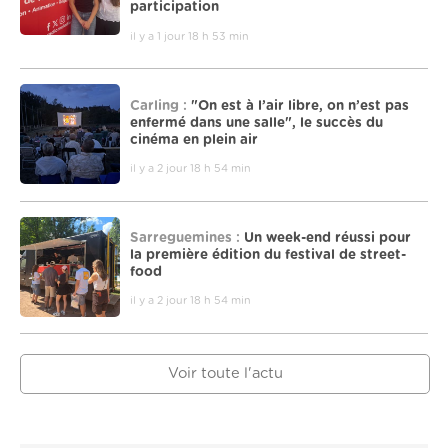
participation
il y a 1 jour 18 h 53 min
Carling :
"On est à l’air libre, on n’est pas
enfermé dans une salle", le succès du
cinéma en plein air
il y a 2 jour 18 h 54 min
Sarreguemines :
Un week-end réussi pour
la première édition du festival de street-
food
il y a 2 jour 18 h 54 min
Voir toute l'actu