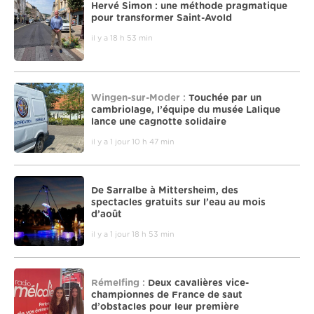
Hervé Simon : une méthode pragmatique
pour transformer Saint-Avold
il y a 18 h 53 min
Wingen-sur-Moder :
Touchée par un
cambriolage, l’équipe du musée Lalique
lance une cagnotte solidaire
il y a 1 jour 10 h 47 min
De Sarralbe à Mittersheim, des
spectacles gratuits sur l’eau au mois
d’août
il y a 1 jour 18 h 53 min
Rémelfing :
Deux cavalières vice-
championnes de France de saut
d’obstacles pour leur première