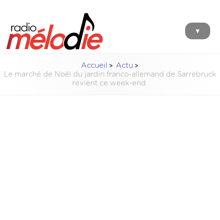
▼
Accueil
Actu
Le marché de Noël du jardin franco-allemand de Sarrebruck
revient ce week-end