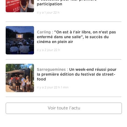
participation
il y a 1 jour 22 h
Carling :
"On est à l’air libre, on n’est pas
enfermé dans une salle", le succès du
cinéma en plein air
il y a 2 jour 22 h
Sarreguemines :
Un week-end réussi pour
la première édition du festival de street-
food
il y a 2 jour 22 h 1 min
Voir toute l'actu