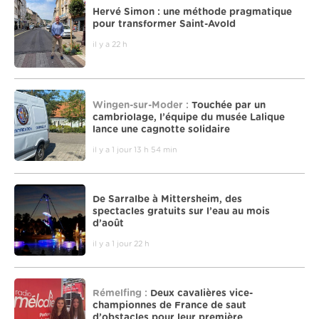
Hervé Simon : une méthode pragmatique
pour transformer Saint-Avold
il y a 22 h
Wingen-sur-Moder :
Touchée par un
cambriolage, l’équipe du musée Lalique
lance une cagnotte solidaire
il y a 1 jour 13 h 54 min
De Sarralbe à Mittersheim, des
spectacles gratuits sur l’eau au mois
d’août
il y a 1 jour 22 h
Rémelfing :
Deux cavalières vice-
championnes de France de saut
d’obstacles pour leur première