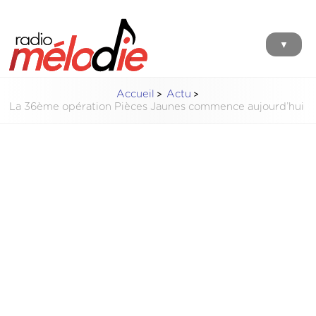
▼
Accueil
Actu
La 36ème opération Pièces Jaunes commence aujourd’hui