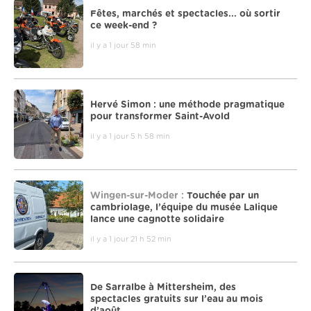
Fêtes, marchés et spectacles... où sortir
ce week-end ?
il y a 1 jour 58 min
Hervé Simon : une méthode pragmatique
pour transformer Saint-Avold
il y a 1 jour 5 h 58 min
Wingen-sur-Moder :
Touchée par un
cambriolage, l’équipe du musée Lalique
lance une cagnotte solidaire
il y a 1 jour 21 h 52 min
De Sarralbe à Mittersheim, des
spectacles gratuits sur l’eau au mois
d’août