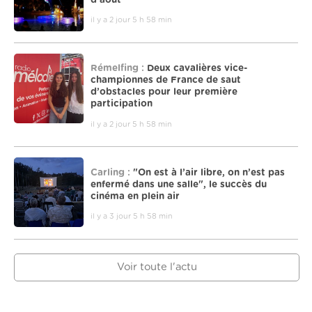
il y a 2 jour 5 h 58 min
Rémelfing :
Deux cavalières vice-
championnes de France de saut
d’obstacles pour leur première
participation
il y a 2 jour 5 h 58 min
Carling :
"On est à l’air libre, on n’est pas
enfermé dans une salle", le succès du
cinéma en plein air
il y a 3 jour 5 h 58 min
Voir toute l'actu