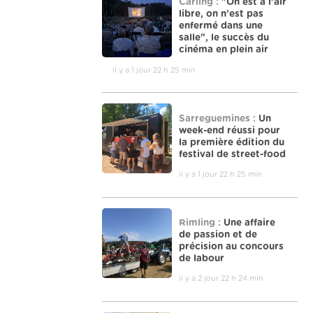
Carling :
"On est à l’air
libre, on n’est pas
enfermé dans une
salle", le succès du
cinéma en plein air
il y a 1 jour 22 h 25 min
Sarreguemines :
Un
week-end réussi pour
la première édition du
festival de street-food
il y a 1 jour 22 h 25 min
Rimling :
Une affaire
de passion et de
précision au concours
de labour
il y a 2 jour 22 h 24 min