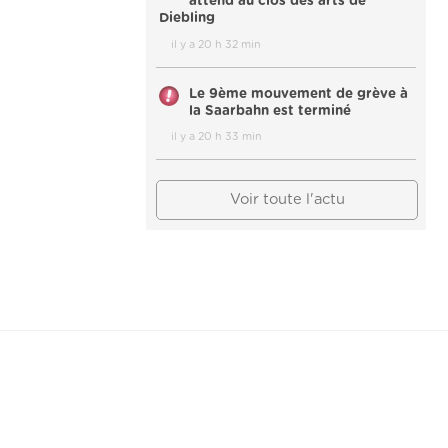
attend au clos des arts de
Diebling
il y a 20 h 32 min
Le 9ème mouvement de grève à
la Saarbahn est terminé
il y a 20 h 33 min
Voir toute l'actu