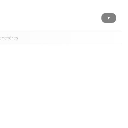
▼
 enchères