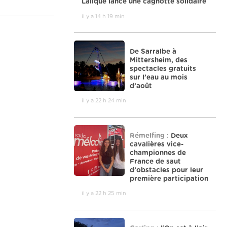
Lalique lance une cagnotte solidaire
il y a 14 h 19 min
De Sarralbe à
Mittersheim, des
spectacles gratuits
sur l’eau au mois
d’août
il y a 22 h 24 min
Rémelfing :
Deux
cavalières vice-
championnes de
France de saut
d’obstacles pour leur
première participation
il y a 22 h 25 min