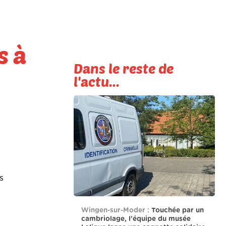
s à
Dans le reste de
l'actu...
s
Wingen-sur-Moder :
Touchée par un
cambriolage, l’équipe du musée