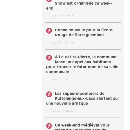
Show est organisée ce week-
end
il y a 13 h 11 min
Bonne nouvelle pour la Croix-
Rouge de Sarreguemines
il y a 13 h 13 min
À La Petite-Pierre, la commune
lance un appel aux habitants
pour trouver le futur nom de sa salle
communale
il y a 13 h 14 min
Les sapeurs-pompiers de
Puttelange-aux-Lacs alertent sur
une nouvelle arnaque
il y a 20 h 28 min
Un week-end médiéval vous