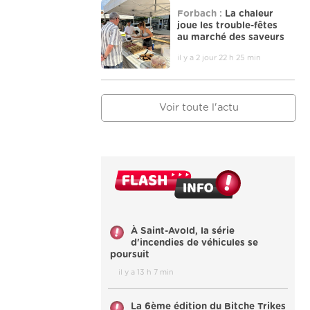
Forbach :
La chaleur
joue les trouble-fêtes
au marché des saveurs
il y a 2 jour 22 h 25 min
Voir toute l'actu
À Saint-Avold, la série
d'incendies de véhicules se
poursuit
il y a 13 h 7 min
La 6ème édition du Bitche Trikes