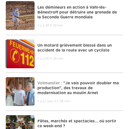
Les démineurs en action à Vahl-lès-
Bénestroff pour détruire une grenade de
la Seconde Guerre mondiale
il y a 20 h 22 min
Un motard grièvement blessé dans un
accident de la route avec un cycliste
il y a 20 h 29 min
Volmunster :
"Je vais pouvoir doubler ma
production", des travaux de
modernisation au moulin Arnet
il y a 1 jour 2 h 38 min
Fêtes, marchés et spectacles... où sortir
ce week-end ?