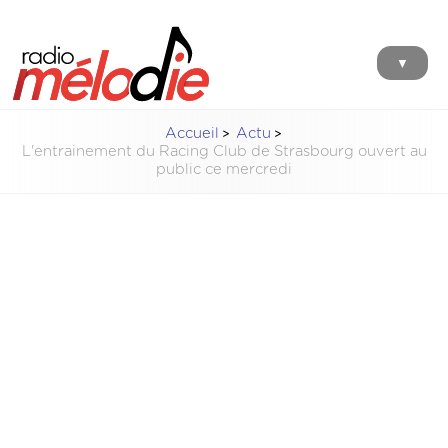
▼
Accueil
Actu
L'entrainement du Racing Club de Strasbourg ouvert au
public ce mercredi