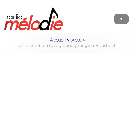
▼
Accueil
Actu
Un incendie a ravagé une grange à Bousbach