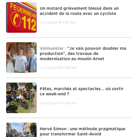
Un motard grièvement blessé dans un
accident de la route avec un cycliste
il y a 2 jour 16 h 21 min
Volmunster :
"Je vais pouvoir doubler ma
production", des travaux de
modernisation au moulin Arnet
il y a 2 jour 22 h 30 min
Fêtes, marchés et spectacles... où sortir
ce week-end ?
il y a 3 jour 17 h 30 min
Hervé Simon : une méthode pragmatique
pour transformer Saint-Avold