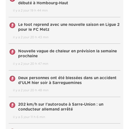
débuté à Hombourg-Haut
il y a 2 jour 19 h 44 min
Le foot reprend avec une nouvelle saison en Ligue 2
pour le FC Metz
il y a 2 jour 20 h 43 min
Nouvelle vague de chaleur en prévision la semaine
prochaine
il y a 2 jour 20 h 47 min
Deux personnes ont été blessées dans un accident
d’ULM hier soir à Sarreguemines
il y a 2 jour 20 h 48 min
202 km/h sur l'autoroute à Sarre-Union : un
conducteur allemand arrêté
il y a 3 jour 11 h 6 min