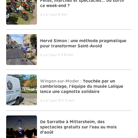
Fêtes, marchés et spectacles... où sortir
ce week-end ?
il y a 1 jour 8 min
Hervé Simon : une méthode pragmatique
pour transformer Saint-Avold
il y a 1 jour 5 h 8 min
Wingen-sur-Moder :
Touchée par un
cambriolage, l’équipe du musée Lalique
lance une cagnotte solidaire
il y a 1 jour 21 h 3 min
De Sarralbe à Mittersheim, des
spectacles gratuits sur l’eau au mois
d’août