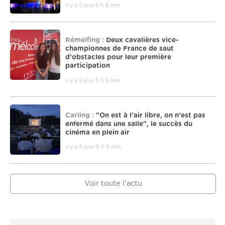
il y a 2 jour 5 h 8 min
Rémelfing :
Deux cavalières vice-
championnes de France de saut
d’obstacles pour leur première
participation
il y a 2 jour 5 h 9 min
Carling :
"On est à l’air libre, on n’est pas
enfermé dans une salle", le succès du
cinéma en plein air
il y a 3 jour 5 h 9 min
Voir toute l'actu