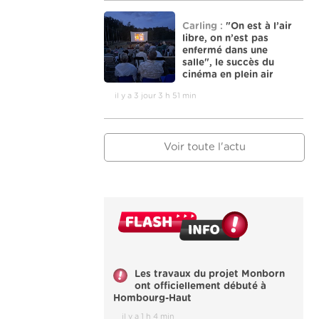
Carling :
"On est à l’air
libre, on n’est pas
enfermé dans une
salle", le succès du
cinéma en plein air
il y a 3 jour 3 h 51 min
Voir toute l'actu
Les travaux du projet Monborn
ont officiellement débuté à
Hombourg-Haut
il y a 1 h 4 min