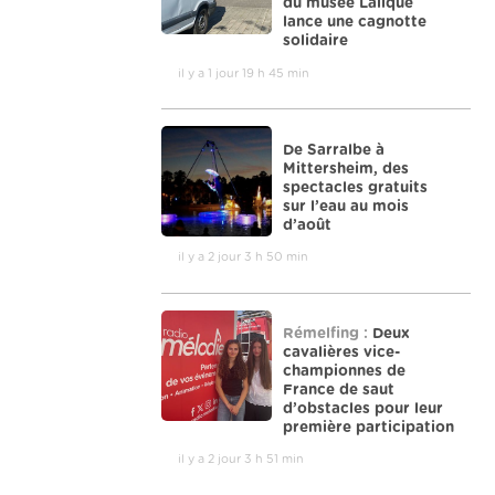
du musée Lalique
lance une cagnotte
solidaire
il y a 1 jour 19 h 45 min
De Sarralbe à
Mittersheim, des
spectacles gratuits
sur l’eau au mois
d’août
il y a 2 jour 3 h 50 min
Rémelfing :
Deux
cavalières vice-
championnes de
France de saut
d’obstacles pour leur
première participation
il y a 2 jour 3 h 51 min