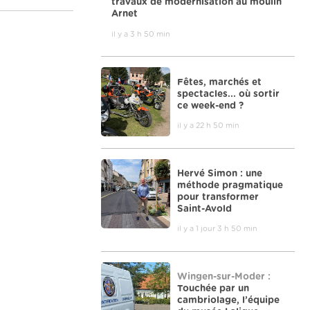
travaux de modernisation au moulin
Arnet
il y a 3 h 50 min
Fêtes, marchés et
spectacles... où sortir
ce week-end ?
il y a 22 h 50 min
Hervé Simon : une
méthode pragmatique
pour transformer
Saint-Avold
il y a 1 jour 3 h 50 min
Wingen-sur-Moder :
Touchée par un
cambriolage, l’équipe