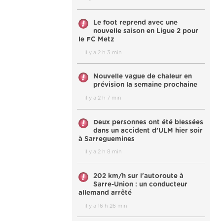
Le foot reprend avec une
nouvelle saison en Ligue 2 pour
le FC Metz
il y a 2 h 3 min
Nouvelle vague de chaleur en
prévision la semaine prochaine
il y a 2 h 7 min
Deux personnes ont été blessées
dans un accident d’ULM hier soir
à Sarreguemines
il y a 2 h 8 min
202 km/h sur l'autoroute à
Sarre-Union : un conducteur
allemand arrêté
il y a 16 h 26 min