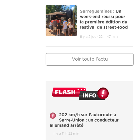
Sarreguemines :
Un
week-end réussi pour
la première édition du
festival de street-food
il y a 2 jour 22 h 47 min
Voir toute l'actu
202 km/h sur l'autoroute à
Sarre-Union : un conducteur
allemand arrêté
il y a 11 h 22 min