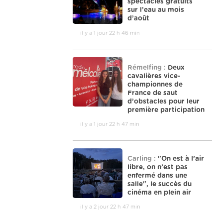
spectacles gratuits
sur l’eau au mois
d’août
il y a 1 jour 22 h 46 min
Rémelfing :
Deux
cavalières vice-
championnes de
France de saut
d’obstacles pour leur
première participation
il y a 1 jour 22 h 47 min
Carling :
"On est à l’air
libre, on n’est pas
enfermé dans une
salle", le succès du
cinéma en plein air
il y a 2 jour 22 h 47 min