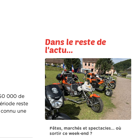
Dans le reste de
l'actu...
350 000 de
ériode reste
nt connu une
Fêtes, marchés et spectacles... où
sortir ce week-end ?