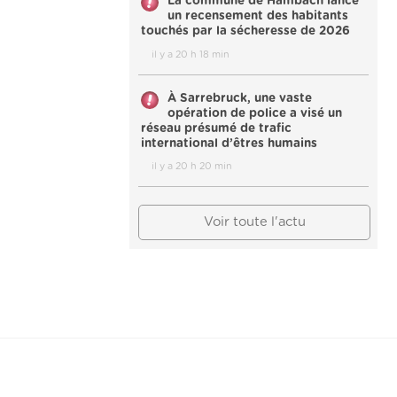
La commune de Hambach lance
un recensement des habitants
touchés par la sécheresse de 2026
il y a 20 h 18 min
À Sarrebruck, une vaste
opération de police a visé un
réseau présumé de trafic
international d’êtres humains
il y a 20 h 20 min
Voir toute l'actu