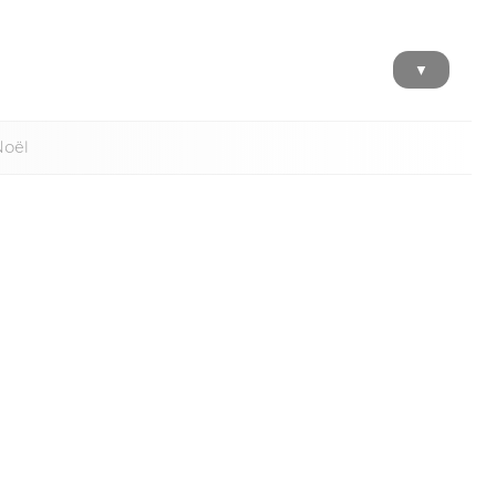
▼
Noël