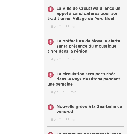
La Ville de Creutzwald lance un
appel à candidatures pour son
traditionnel Village du Père Noël
il y a 11 h 53 min
La préfecture de Moselle alerte
sur la présence du moustique
tigre dans la région
il y a 11 h 54 min
La circulation sera perturbée
dans le Pays de Bitche pendant
une semaine
il y a 11 h 55 min
Nouvelle grève à la Saarbahn ce
vendredi
il y a 11 h 56 min