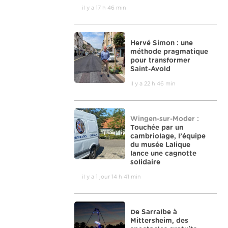
il y a 17 h 46 min
Hervé Simon : une
méthode pragmatique
pour transformer
Saint-Avold
il y a 22 h 46 min
Wingen-sur-Moder :
Touchée par un
cambriolage, l’équipe
du musée Lalique
lance une cagnotte
solidaire
il y a 1 jour 14 h 41 min
De Sarralbe à
Mittersheim, des