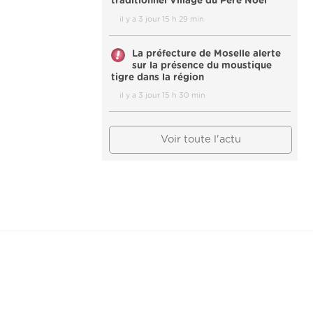
traditionnel Village du Père Noël
il y a 3 jour 15 h 29 min
La préfecture de Moselle alerte
sur la présence du moustique
tigre dans la région
il y a 3 jour 15 h 30 min
Voir toute l'actu