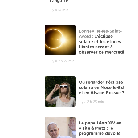
Langatte
il y a 13 min
Longeville-lès-Saint-
Avold :
L’éclipse
solaire et les étoiles
filantes seront à
observer ce mercredi
il y a 2 h 22 min
Où regarder l’éclipse
solaire en Moselle-Est
et en Alsace Bossue ?
il y a 2 h 23 min
Le pape Léon XIV en
visite à Metz : le
programme dévoilé