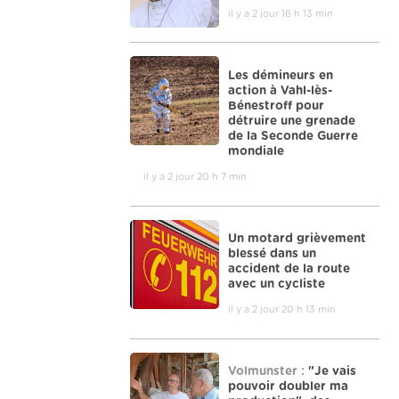
il y a 2 jour 16 h 13 min
Les démineurs en
action à Vahl-lès-
Bénestroff pour
détruire une grenade
de la Seconde Guerre
mondiale
il y a 2 jour 20 h 7 min
Un motard grièvement
blessé dans un
accident de la route
avec un cycliste
il y a 2 jour 20 h 13 min
Volmunster :
"Je vais
pouvoir doubler ma