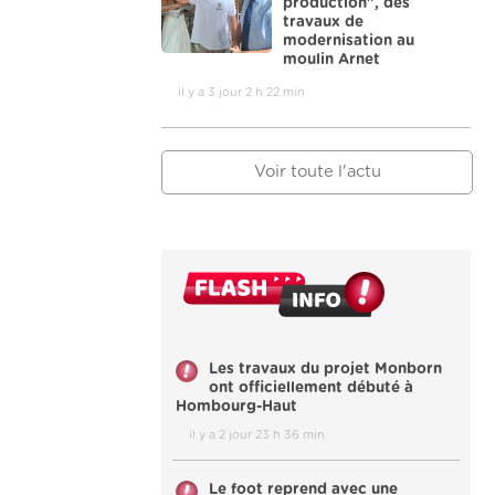
production", des
travaux de
modernisation au
moulin Arnet
il y a 3 jour 2 h 22 min
Voir toute l'actu
Les travaux du projet Monborn
ont officiellement débuté à
Hombourg-Haut
il y a 2 jour 23 h 36 min
Le foot reprend avec une