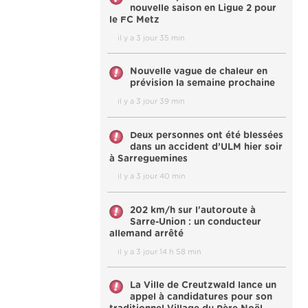
nouvelle saison en Ligue 2 pour
le FC Metz
il y a 3 jour 35 min
Nouvelle vague de chaleur en
prévision la semaine prochaine
il y a 3 jour 39 min
Deux personnes ont été blessées
dans un accident d’ULM hier soir
à Sarreguemines
il y a 3 jour 40 min
202 km/h sur l'autoroute à
Sarre-Union : un conducteur
allemand arrêté
il y a 3 jour 14 h 58 min
La Ville de Creutzwald lance un
appel à candidatures pour son