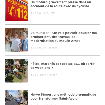
Un motard grièvement blessé dans un
accident de la route avec un cycliste
il y a 1 jour 5 h 7 min
Volmunster :
"Je vais pouvoir doubler ma
production", des travaux de
modernisation au moulin Arnet
il y a 1 jour 11 h 16 min
Fêtes, marchés et spectacles... où sortir
ce week-end ?
il y a 2 jour 6 h 15 min
Hervé Simon : une méthode pragmatique
pour transformer Saint-Avold