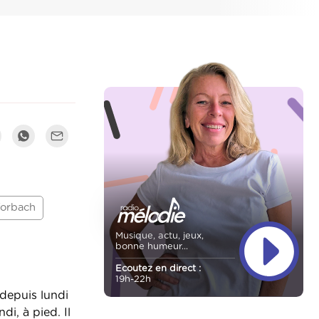
forbach
Musique, actu, jeux,
bonne humeur...
Ecoutez en direct :
19h-22h
depuis lundi
i, à pied. Il