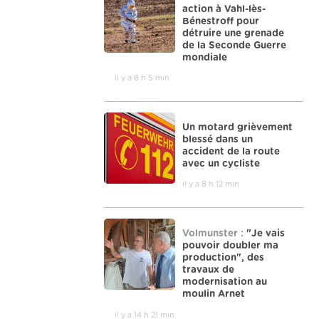
action à Vahl-lès-
Bénestroff pour
détruire une grenade
de la Seconde Guerre
mondiale
il y a 8 h 5 min
Un motard grièvement
blessé dans un
accident de la route
avec un cycliste
il y a 8 h 12 min
Volmunster :
"Je vais
pouvoir doubler ma
production", des
travaux de
modernisation au
moulin Arnet
il y a 14 h 21 min