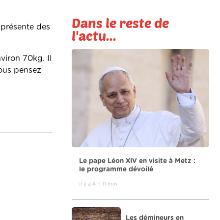
Dans le reste de
 présente des
l'actu...
viron 70kg. Il
 vous pensez
Le pape Léon XIV en visite à Metz :
le programme dévoilé
il y a 4 h 11 min
Les démineurs en