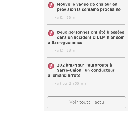
Nouvelle vague de chaleur en
prévision la semaine prochaine
il y a 12 h 38 min
Deux personnes ont été blessées
dans un accident d’ULM hier soir
à Sarreguemines
il y a 12 h 38 min
202 km/h sur l'autoroute à
Sarre-Union : un conducteur
allemand arrêté
il y a 1 jour 2 h 56 min
Voir toute l'actu