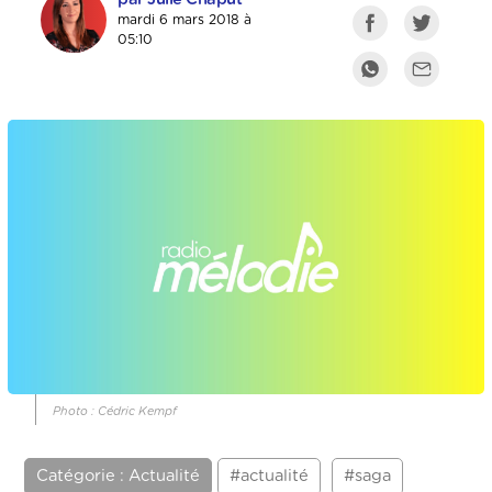
mardi 6 mars 2018 à
05:10
Photo : Cédric Kempf
Catégorie : Actualité
#actualité
#saga