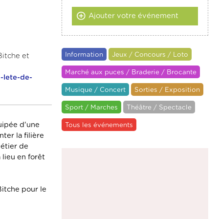
Ajouter votre événement
Information
Jeux / Concours / Loto
Bitche et
Marché aux puces / Braderie / Brocante
-lete-de-
Musique / Concert
Sorties / Exposition
Sport / Marches
Théâtre / Spectacle
quipée d'une
Tous les événements
er la filière
métier de
 lieu en forêt
itche pour le