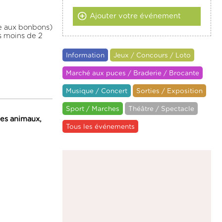
Ajouter votre événement
sse aux bonbons)
s moins de 2
Information
Jeux / Concours / Loto
Marché aux puces / Braderie / Brocante
Musique / Concert
Sorties / Exposition
Sport / Marches
Théâtre / Spectacle
les animaux,
Tous les événements