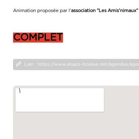
Animation proposée par l'
association "Les Amis'nimaux"
COMPLET
Lien : https://www.alsace-bossue.net/agendas/ag