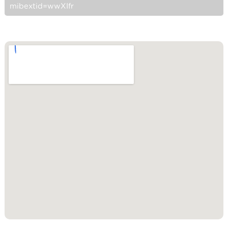
mibextid=wwXIfr