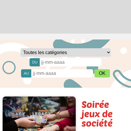
DU
AU
Soirée
jeux de
société