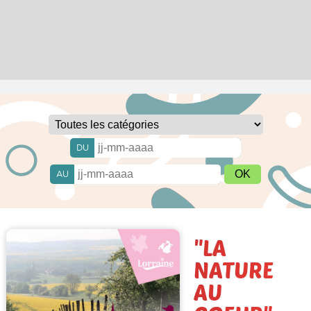
DU
AU
"LA
NATURE
AU