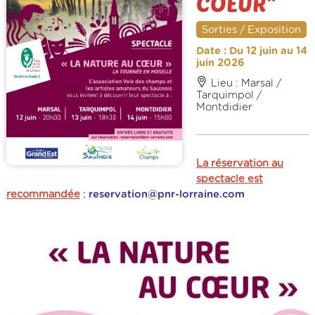
COEUR"
Sorties / Exposition
Date : Du 12 juin au 14
juin 2026
Lieu : Marsal /
Tarquimpol /
Montdidier
La réservation au
spectacle est
recommandée
:
reservation@pnr-lorraine.com