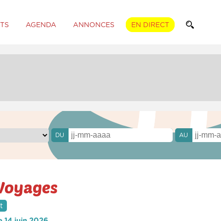
TS
AGENDA
ANNONCES
EN DIRECT
DU
AU
Voyages
t
 14 juin 2026