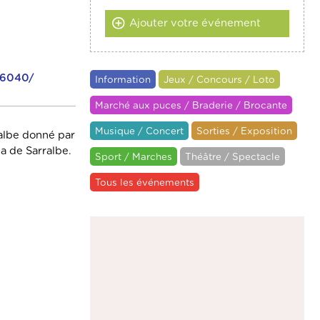
Ajouter votre événement
86040/
Information
Jeux / Concours / Loto
Marché aux puces / Braderie / Brocante
Musique / Concert
Sorties / Exposition
ralbe donné par
la de Sarralbe.
Sport / Marches
Théâtre / Spectacle
Tous les événements