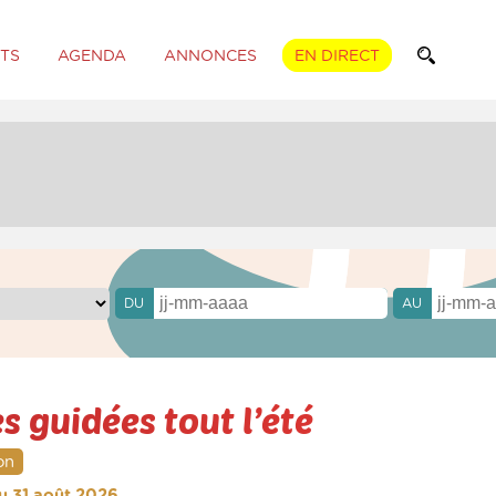
TS
AGENDA
ANNONCES
EN DIRECT
DU
AU
es guidées tout l’été
on
 au 31 août 2026