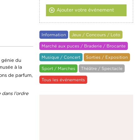
Ajouter votre événement
Information
Jeux / Concours / Loto
Marché aux puces / Braderie / Brocante
Musique / Concert
Sorties / Exposition
e génie du
musée à la
Sport / Marches
Théâtre / Spectacle
acons de parfum,
Tous les événements
 dans l’ordre