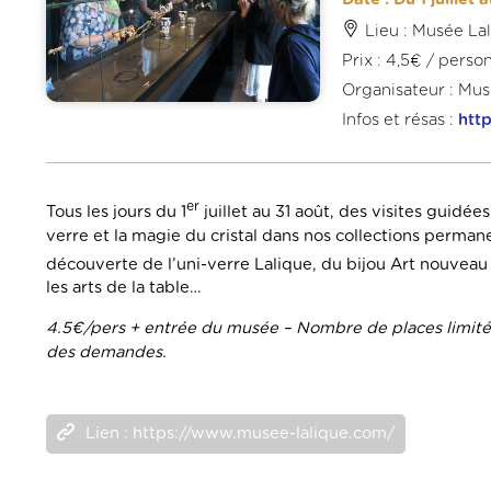
Lieu : Musée La
Prix : 4,5€ / pers
Organisateur : Mus
Infos et résas :
htt
er
Tous les jours du 1
juillet au 31 août, des visites guidé
verre et la magie du cristal dans nos collections perman
découverte de l’uni-verre Lalique, du bijou Art nouveau 
les arts de la table…
4.5€/pers + entrée du musée – Nombre de places limité –
des demandes.
Lien : https://www.musee-lalique.com/