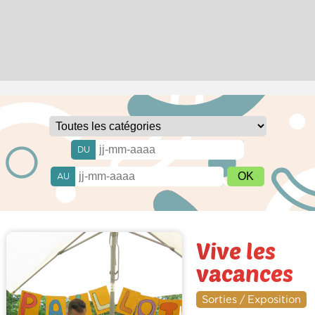
DU
AU
Vive les
vacances
Sorties / Exposition