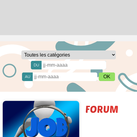
DU
AU
FORUM