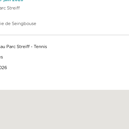
arc Streiff
rie de Seingbouse
au Parc Streiff - Tennis
es
026