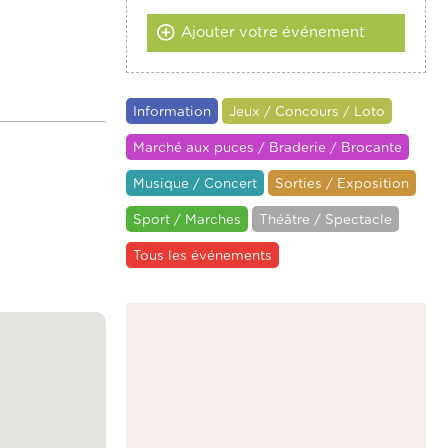
Ajouter votre événement
Information
Jeux / Concours / Loto
Marché aux puces / Braderie / Brocante
Musique / Concert
Sorties / Exposition
Sport / Marches
Théâtre / Spectacle
Tous les événements