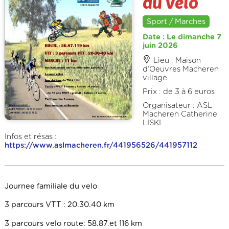
du Velo
Sport / Marches
Date : Le dimanche 7
juin 2026
Lieu : Maison
d’Oeuvres Macheren
village
Prix : de 3 à 6 euros
Organisateur : ASL
Macheren Catherine
LISKI
Infos et résas :
https://www.aslmacheren.fr/441956526/441957112
Journee familiale du velo
3 parcours VTT : 20.30.40 km
3 parcours velo route: 58.87.et 116 km