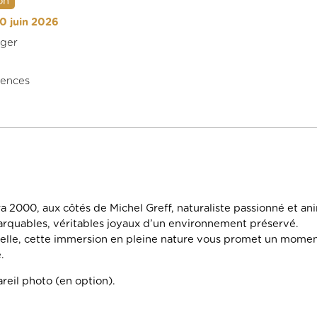
on
0 juin 2026
nger
uences
 2000, aux côtés de Michel Greff, naturaliste passionné et an
marquables, véritables joyaux d’un environnement préservé.
nelle, cette immersion en pleine nature vous promet un momen
.
reil photo (en option).