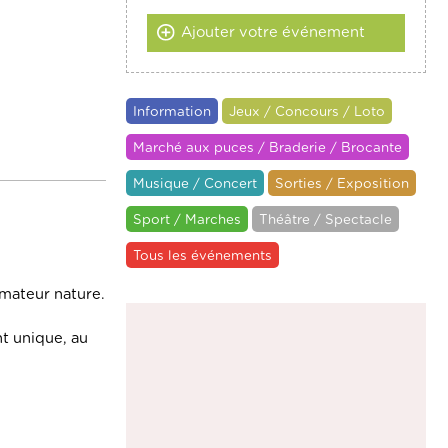
Ajouter votre événement
Information
Jeux / Concours / Loto
Marché aux puces / Braderie / Brocante
Musique / Concert
Sorties / Exposition
Sport / Marches
Théâtre / Spectacle
Tous les événements
imateur nature.
t unique, au