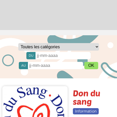
DU
AU
Don du
sang
Information