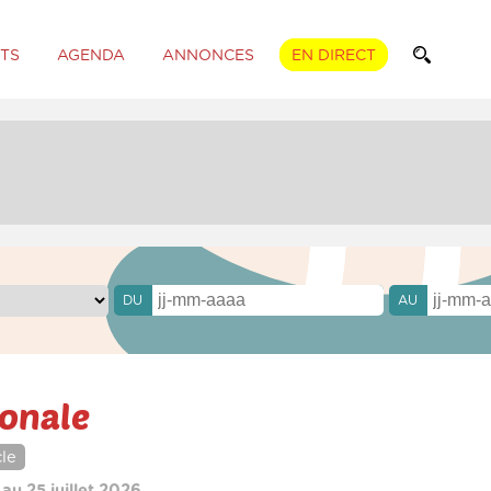
TS
AGENDA
ANNONCES
EN DIRECT
DU
AU
ronale
le
 au 25 juillet 2026