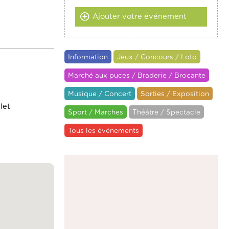
Ajouter votre événement
Information
Jeux / Concours / Loto
Marché aux puces / Braderie / Brocante
Musique / Concert
Sorties / Exposition
let
Sport / Marches
Théâtre / Spectacle
Tous les événements