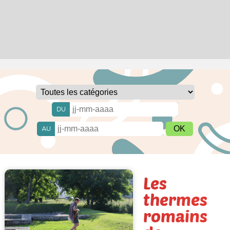
DU
AU
Les
thermes
romains