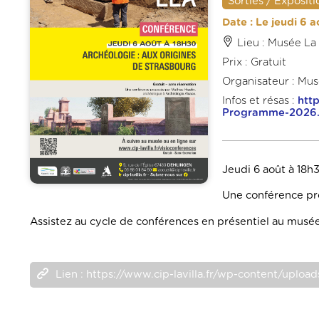
Sorties / Expositi
Date : Le jeudi 6 
Lieu : Musée La 
Prix : Gratuit
Organisateur : Musé
Infos et résas :
htt
Programme-2026.
Jeudi 6 août à 18h
Une conférence pro
Assistez au cycle de conférences en présentiel au musée
Lien : https://www.cip-lavilla.fr/wp-content/up