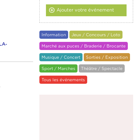
Ajouter votre événement
Information
Jeux / Concours / Loto
LA-
Marché aux puces / Braderie / Brocante
Musique / Concert
Sorties / Exposition
Sport / Marches
Théâtre / Spectacle
Tous les événements
.