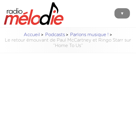
▼
Accueil
Podcasts
Parlons musique !
Le retour émouvant de Paul McCartney et Ringo Starr sur
“Home To Us”