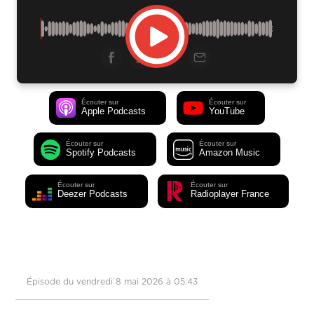
Écouter sur
Écouter sur
Apple Podcasts
YouTube
Écouter sur
Écouter sur
Spotify Podcasts
Amazon Music
Écouter sur
Écouter sur
Deezer Podcasts
Radioplayer France
Épisode du vendredi 8 mai 2026 à 05:43