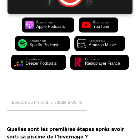
Écouter sur
Écouter sur
Apple Podcasts
YouTube
Écouter sur
Écouter sur
Spotify Podcasts
Amazon Music
Écouter sur
Écouter sur
Deezer Podcasts
Radioplayer France
Épisode du mardi 2 juin 2026 à 09:45
Quelles sont les premières étapes après avoir
sorti sa piscine de l’hivernage ?