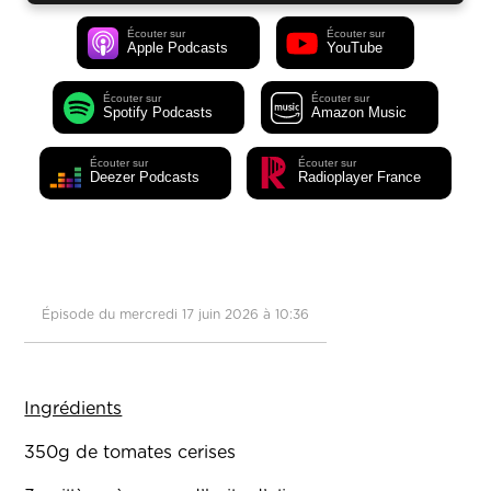
Écouter sur
Écouter sur
Apple Podcasts
YouTube
Écouter sur
Écouter sur
Spotify Podcasts
Amazon Music
Écouter sur
Écouter sur
Deezer Podcasts
Radioplayer France
Épisode du mercredi 17 juin 2026 à 10:36
Ingrédients
350g de tomates cerises