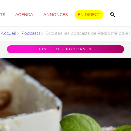
TS
AGENDA
ANNONCES
EN DIRECT
Accueil
Podcasts
Écoutez les podcasts de Radio Mélodie !
LISTE DES PODCASTS