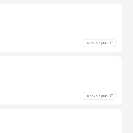
 jus des citrons, couvrez avec du film plastique et laissez
En savoir plus
tir de l’ébullition
s sur une assiette, elles doivent figer. Poursuivez la cuisson
sse
En savoir plus