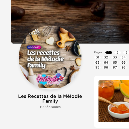
1
2
3
Pages :
31
32
33
34
63
64
65
66
95
96
97
98
Les Recettes de la Mélodie
Family
+99 épisodes