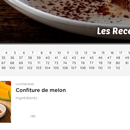
Les Rec
4
5
6
7
8
9
10
11
12
13
14
15
16
17
1
35
36
37
38
39
40
41
42
43
44
45
46
47
48
49
67
68
69
70
71
72
73
74
75
76
77
78
79
80
81
99
100
101
102
103
104
105
106
107
108
109
110
111
112
Le 07/08/2026
Confiture de melon
Ingrédients :
1kg de chair de melon
750g de sucre en poudre
1:30
2 citrons jaunes