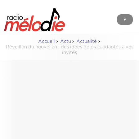
▼
Accueil
Actu
Actualité
Réveillon du nouvel an : des idées de plats adaptés à vos
invités