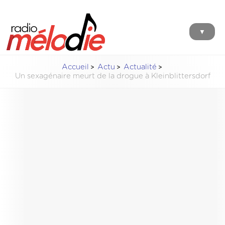
▼
Accueil
Actu
Actualité
Un sexagénaire meurt de la drogue à Kleinblittersdorf