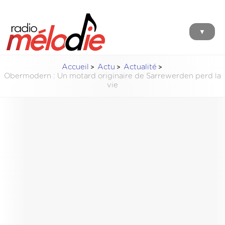
▼
Accueil
Actu
Actualité
Obermodern : Un motard originaire de Sarrewerden perd la
vie