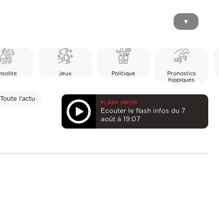
▼
nsolite
Jeux
Politique
Pronostics
hippiques
Toute l'actu
FLASH INFOS
Ecouter le flash infos du 7
août à 19:07