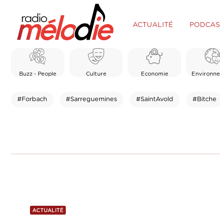
ACTUALITÉ
PODCAS
Buzz - People
Culture
Economie
Environn
#Forbach
#Sarreguemines
#SaintAvold
#Bitche
ACTUALITÉ