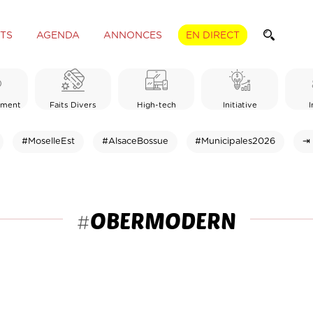
TS
AGENDA
ANNONCES
EN DIRECT
ement
Faits Divers
High-tech
Initiative
I
#MoselleEst
#AlsaceBossue
#Municipales2026
⇥ 
OBERMODERN
#