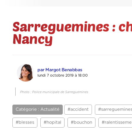
Sarreguemines : ch
Nancy
par Margot Benabbas
lundi 7 octobre 2019 à 18:00
Photo : Police municipale de Sarreguemines
Catégorie : Actualité
#accident
#sarreguemine
#blesses
#hopital
#bouchon
#ralentisseme