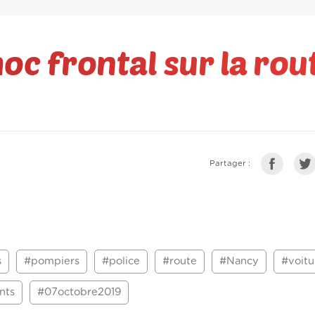
oc frontal sur la rou
Partager :
s
#pompiers
#police
#route
#Nancy
#voitu
nts
#07octobre2019