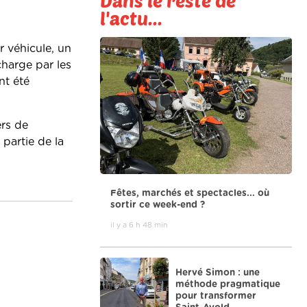
Dans le reste de
l'actu...
r véhicule, un
harge par les
nt été
ers de
 partie de la
Fêtes, marchés et spectacles... où
sortir ce week-end ?
il y a 6 h 48 min
Hervé Simon : une
méthode pragmatique
pour transformer