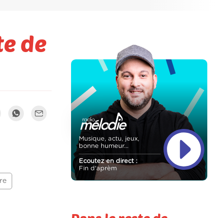
te de
Musique, actu, jeux,
bonne humeur...
Ecoutez en direct :
Fin d'aprèm
re