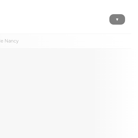
▼
 de Nancy