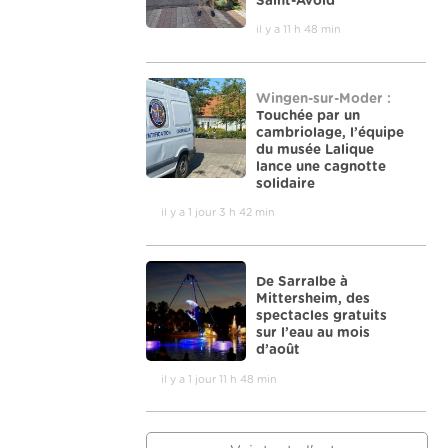
Saint-Avold
il y a 11 h 48 min
Wingen-sur-Moder :
Touchée par un
cambriolage, l’équipe
du musée Lalique
lance une cagnotte
solidaire
il y a 1 jour 3 h 42 min
De Sarralbe à
Mittersheim, des
spectacles gratuits
sur l’eau au mois
d’août
il y a 1 jour 11 h 48 min