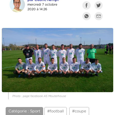
mercredi 7 octobre
2020 à 14:26
Photo : page facebook AS Mouterhouse
Catégorie : Sport
#football
#coupe