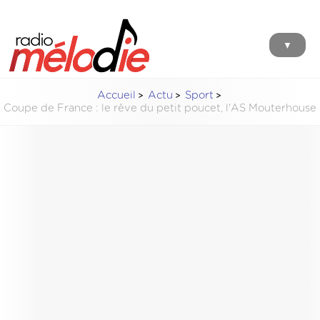
▼
Accueil
Actu
Sport
Coupe de France : le rêve du petit poucet, l'AS Mouterhouse