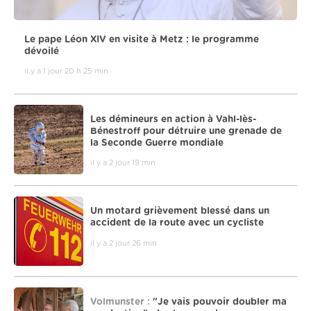
Le pape Léon XIV en visite à Metz : le programme
dévoilé
il y a 1 jour 20 h 25 min
Les démineurs en action à Vahl-lès-
Bénestroff pour détruire une grenade de
la Seconde Guerre mondiale
il y a 2 jour 19 min
Un motard grièvement blessé dans un
accident de la route avec un cycliste
il y a 2 jour 26 min
Volmunster :
"Je vais pouvoir doubler ma